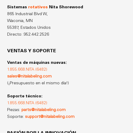
Sistemas
rotativos
Nita Shorewood
865 Industrial Blvd W,
Waconia, MN
55387, Estados Unidos
Directo: 952.442.2526
VENTAS Y SOPORTE
Ventas de máquinas nuevas:
1.855.668.NITA (6482)
sales@nitalabeling.com
(¡Presupuesto en el mismo día!)
Soporte técnico:
1.855.668.NITA (6482)
Piezas:
parts@nitalabeling.com
Soporte:
support@nitalabeling.com
PASIÓN POR LA INNOVACIÓN