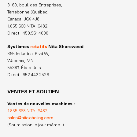
3160, boul. des Entreprises,
Terrebonne (Québec)
Canada,
J6X 4J8,
1.855.668.NITA (6482)
Direct : 450.961.4000
Systèmes
rotatifs
Nita Shorewood
865 Industrial Blvd W,
Waconia, MN
55387, États-Unis
Direct : 952.442.2526
VENTES ET SOUTIEN
Ventes de nouvelles machines :
1.855.668.NITA (6482)
sales@nitalabeling.com
(Soumission le jour même !)